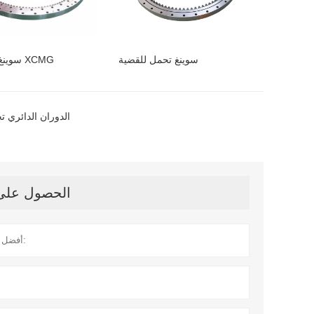
سوينغ تحمل للقضية
سوينغ تحمل ل XCMG
ec240b الدوران الدائري
الحصول على آ