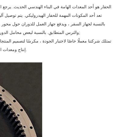
الحفار هو أحد المعدات الهامة في البناء الهندسي الحديث. يرجع ا
تعد أحد المكونات المهمة للحفار الهيدروليكي. يتم توصيل 
بالنسبة لجهاز السفر ، ويدفع جهاز العمل للدوران حول محور 
والترس المتطابق. بالنسبة لبعض محامل الدوران النموذجية للحفارات ، لدينا مخزون جاهز ويمكن تسليمه في غضون أسبوع واحد.&نبسب;
تمتلك شركتنا معملًا خاصًا لاختبار الجودة ، مكرسًا لتصميم المن
إنتاج ومعدات اختبار متطورة لضمان أن المنتجات تتمتع بأداء عالٍ وعمر طويل واحتكاك منخفض ودقة عالية.