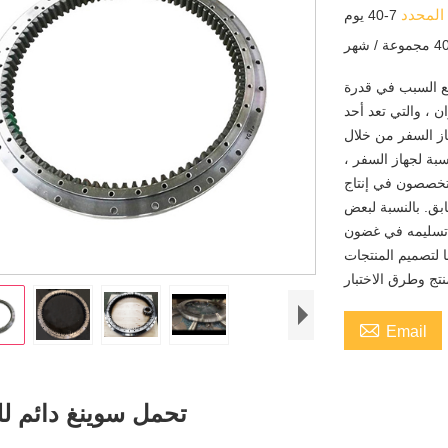
 المحدد
7-40 يوم
ة / شهر
جع السبب في قدرة
ن ، والتي تعد أحد
هاز السفر من خلال
بة لجهاز السفر ،
تخصصون في إنتاج
ابق. بالنسبة لبعض
 تسليمه في غضون
ا لتصميم المنتجات

Email
تحمل سوينغ دائم لل