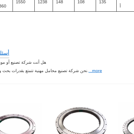
1550
1238
148
108
135
أ
360
أسئل
هل أنت شركة تصنيع أو مو
...more
نحن شركة تصنيع محامل مهنية تتمتع بقدرات بحث وابتكار قوية.