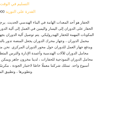
التسليم في الوقت
القدرة على التوريد
4000 مجموع
الحفار هو أحد المعدات الهامة في البناء الهندسي الحديث. ير
الحفار على الدوران إلى اليسار واليمين في العمل إلى آلية الدورا
المكونات المهمة للحفار الهيدروليكي. يتم توصيل آلية الدوران بج
محمل الدوران ، وجهاز محرك الدوران يجعل المنصة تدور بالنس
ويدفع جهاز العمل للدوران حول محور الدوران المركزي. نحن م
محامل الدوران للآلات الهندسية وأعمدة الإدارة والترس المتط
محامل الدوران النموذجية للحفارات ، لدينا مخزون جاهز ويمكن
أسبوع واحد. تمتلك شركتنا معملًا خاصًا لاختبار الجودة ، مكرسً
وتطويرها ، وتطبيق المنتج وطرق الاختبار.