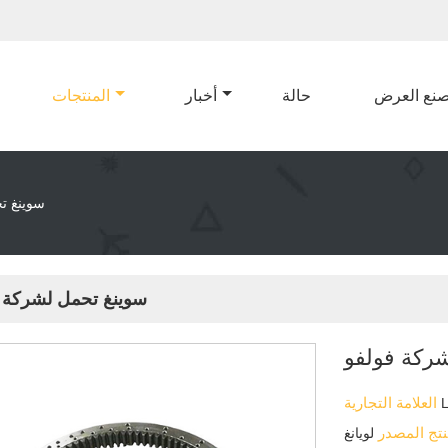
نع العرض
حالة
أخبار
المنتجات
سوينغ ت
سوينغ تحمل لشركة 
ركة فولفو
العلامة التجارية
نتج المصدر
لويانغ