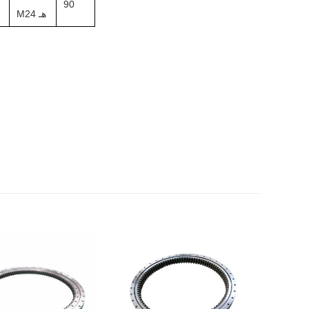
90
M24 هـ