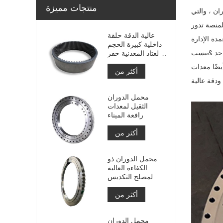
منتجات مميزة
ان ، والتي
لمنصة تدور
عالية الدقة حلقة
دة الإدارة
داخلية كبيرة الحجم
والعتاد المعدنية حفز
والعتاد مع معالجة
يضًا معدات
أكثر من
النيتريد
محمل الدوران
الثقيل لمعدات
رافعة الميناء
أكثر من
محمل الدوران ذو
الكفاءة العالية
لمصلح التكديس
أكثر من
محمل الدوران