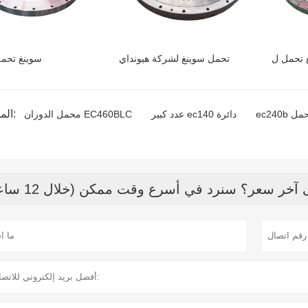
تحمل سوينغ لشركة هيونداي
سوينغ تحم
المنتج الوسم:
 تحمل
عدد كبير ec140 دائرة
محمل الدوران EC460BLC
خر سعر؟ سنرد في أسرع وقت ممكن (خلال 12 ساعة)