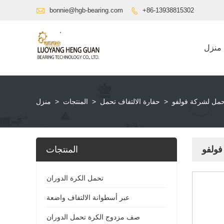

bonnie@hgb-bearing.com
+86-13938815302

منزل
حمل لشركة فولفو
>
حفارة الالتفاف تحمل
>
المنتجات
>
منزل
فولفو
المنتجات
تحمل الكرة الدوران
عبر أسطوانة الالتفاف واضعة
صف مزدوج الكرة تحمل الدوران