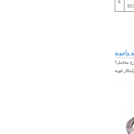
6
EC
ة وأجوبة
زع محامل؟