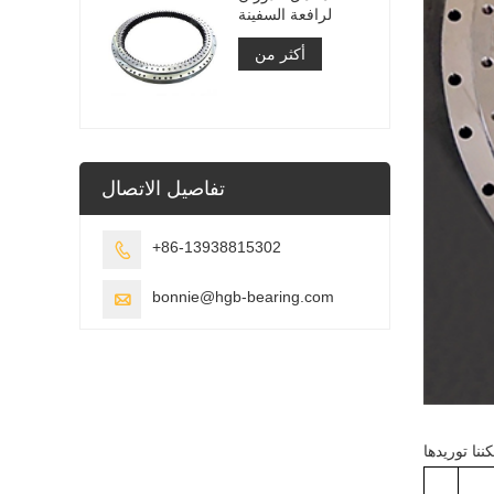
لرافعة السفينة
أكثر من
تفاصيل الاتصال
+86-13938815302

bonnie@hgb-bearing.com

نا توريدها