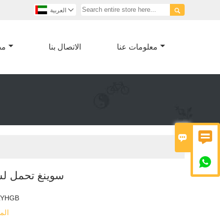


العربية
معلومات عنا
الاتصال بنا
مص



سوينغ تحمل لش
LYHGB
الم