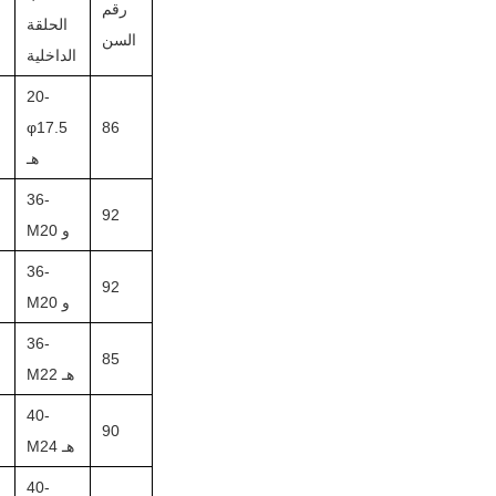
رقم
الحلقة
السن
الداخلية
ا
20-
φ17.5
86
هـ
36-
92
M20 و
36-
92
M20 و
36-
85
M22 هـ
40-
90
M24 هـ
40-