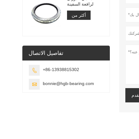
لرافعة السفينة
أكثر من
تفاصيل الاتصال
+86-13938815302

bonnie@hgb-bearing.com

قدم