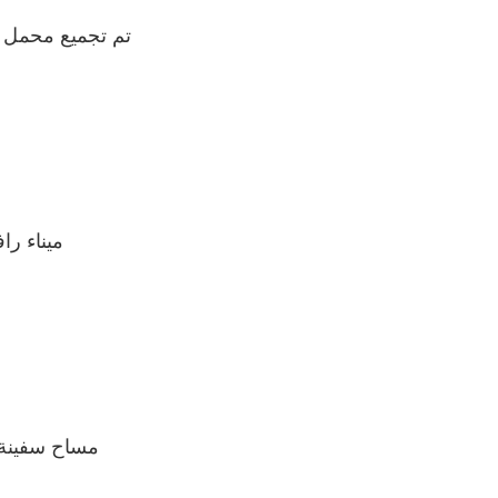
تم تجميع محمل ا
ميناء را
مساح سفينة 