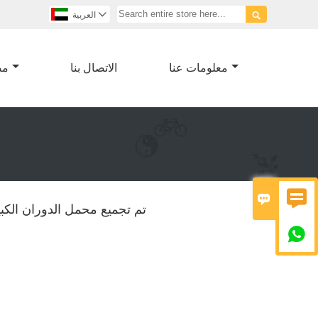


العربية
معلومات عنا
الاتصال بنا
مص


تم تجميع محمل الدوران الكبي
