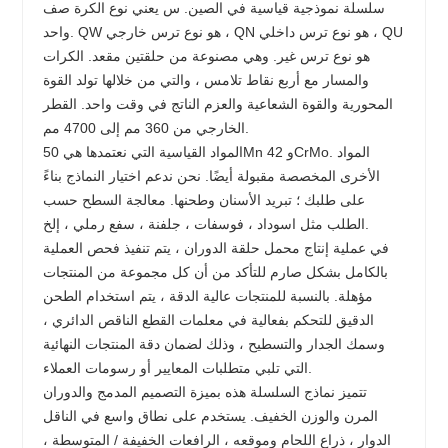
سلسلة نموذجية قياسية في الصين. س يعني نوع الكرة صف
واحد. QW هو نوع ترس خارجي ، QN هو نوع ترس داخلي ، QU
هو نوع ترس غير. وهي مصنوعة من حلقتين مقعد. الكرات
والمسار مع أربع نقاط تلامس ، والتي من خلالها تولد القوة
المحورية والقوة الشعاعية والعزم الناتج في وقت واحد. القطر
الخارجي من 360 مم إلى 4700 مم.
المواد القياسية التي نعتمدها هي 50Mn و 42CrMo. المواد
الأخرى المخصصة مقبولة أيضًا. نحن ندعم اختيار النماذج بناءً
على طلبك ؛ تبريد الأسنان وطحنها. معالجة السطح حسب
الطلب مثل اسوداد ، فوسفات ، جلفنة ، سفع رملي ، إلخ.
في عملية إنتاج محمل حلقة الدوران ، يتم تنفيذ فحص العملية
بالكامل بشكل صارم للتأكد من أن كل مجموعة من المنتجات
مؤهلة. بالنسبة للمنتجات عالية الدقة ، يتم استخدام الطحن
الدقيق للتحكم بفعالية في معلمات القطع الناقص الدائري ،
وسمك الجدار والتسطيح ، وذلك لضمان دقة المنتجات النهائية
التي تلبي متطلبات المعايير أو رسومات العملاء.
تتميز نماذج السلسلة هذه بميزة التصميم المدمج والدوران
المرن والوزن الخفيف. يستخدم على نطاق واسع في الناقل
الدوار ، ذراع اللحام وموقعه ، الرافعات الخفيفة / المتوسطة ،