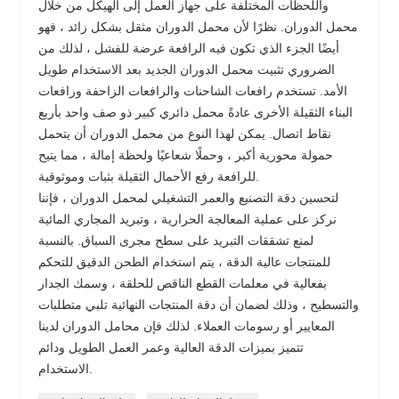
واللحظات المختلفة على جهاز العمل إلى الهيكل من خلال
محمل الدوران. نظرًا لأن محمل الدوران مثقل بشكل زائد ، فهو
أيضًا الجزء الذي تكون فيه الرافعة عرضة للفشل ، لذلك من
الضروري تثبيت محمل الدوران الجديد بعد الاستخدام طويل
الأمد. تستخدم رافعات الشاحنات والرافعات الزاحفة ورافعات
البناء الثقيلة الأخرى عادةً محمل دائري كبير ذو صف واحد بأربع
نقاط اتصال. يمكن لهذا النوع من محمل الدوران أن يتحمل
حمولة محورية أكبر ، وحملًا شعاعيًا ولحظة إمالة ، مما يتيح
للرافعة رفع الأحمال الثقيلة بثبات وموثوقية.
لتحسين دقة التصنيع والعمر التشغيلي لمحمل الدوران ، فإننا
نركز على عملية المعالجة الحرارية ، وتبريد المجاري المائية
لمنع تشققات التبريد على سطح مجرى السباق. بالنسبة
للمنتجات عالية الدقة ، يتم استخدام الطحن الدقيق للتحكم
بفعالية في معلمات القطع الناقص للحلقة ، وسمك الجدار
والتسطيح ، وذلك لضمان أن دقة المنتجات النهائية تلبي متطلبات
المعايير أو رسومات العملاء. لذلك فإن محامل الدوران لدينا
تتميز بميزات الدقة العالية وعمر العمل الطويل ودائم
الاستخدام.