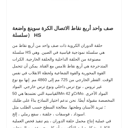
صف واحد أربع نقاط الاتصال الكرة سوينغ واضعة
（سلسلة HS
حلقة الدوران الكروية ذات صف واحد من أربع نقاط من
سلسلة HS هي سلسلة نموذجية قياسية في الصين. وهي
مصنوعة من الحلقة الداخلية والحلقة الخارجية. الكرات
المتدحرجة هي أربع نقاط تلامس مع القناة. يمكن أن تتحمل
القوة المحورية والقوة الشعاعية ولحظة الانقلاب في نفس
الوقت. القطر الخارجي من 725 مم إلى 4860 مم. إنها مع نوع
غير تروس ، نوع ترس داخلي ونوع ترس خارجي. المواد
القياسية التي نعتمدها هي 50Mn و 42CrMo. المواد الأخرى
المخصصة مقبولة أيضًا. نحن ندعم اختيار النماذج بناءً على طلبك
؛ تبريد الأسنان وطحنها. معالجة السطح حسب الطلب مثل
اسوداد ، فوسفات ، جلفنة ، سفع رملي ، إلخ.
في عملية إنتاج محمل حلقة الدوران ، يتم تنفيذ فحص العملية
بالكامل بشكل صارم للتأكد من أن كل مجموعة من المنتجات