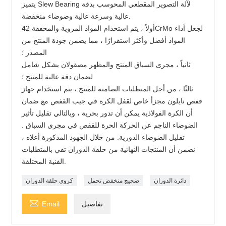
يتميز Slew Bearing لآلة التصوير المقطعي المحوسب بدقة
عالية وسرعة عالية وضوضاء منخفضة.
أولاً ، يتم استخدام المواد المروية والمخففة 42CrMo لجعل أداء
المواد أفضل وأكثر استقرارًا ، مما يضمن جودة المنتج من
المصدر ؛
ثانياً ، مجرى السباق المنتج والمظهر مصقولان بشكل شامل
لضمان دقة عالية للمنتج ؛
ثالثًا ، من أجل المتطلبات الصامتة للمنتج ، يتم استخدام جهاز
قفص نايلون مجزأ خاص لقفل الكرة في جيب القفص مع ضمان
أن الكرة الفولاذية يمكن أن تدور بحرية ، وبالتالي تقليل تأثير
الضوضاء الناجم عن الحركة الحرة للقفص في مجرى السباق .
تقليل الضوضاء الدورية. من خلال الجهود المذكورة أعلاه ،
نضمن أن المنتجات النهائية من حلقة الدوران تفي بالمتطلبات
الفنية المختلفة.
دائرة الدوران
ضجيج منخفض تحمل
كروي حلقة الدوران

تفاصيل
Email