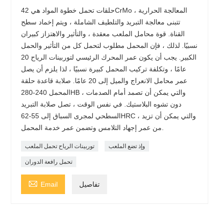
حلقات تحمل خطوة المواد هي 42CrMo ، المعالجة الحرارية
تتبنى معالجة التبريد والتلطيف الشاملة ، ويتم إخماد سطح
القناة. قوة محامل الملعب معقدة ، والتأثير والاهتزاز كبيران
نسبيًا. لذلك ، فإن المحمل مطلوب لتحمل كل من التأثير والحمل
الكبير. يجب أن يكون عمر المحرك الرئيسي لتوربينات الرياح 20
عامًا ، وتكلفة تركيب المحمل كبيرة نسبيًا ، لذا يلزم أن يصل
عمر محامل الانعراج والميل إلى 20 عامًا. صلابة قاعدة حلقة
المحمل 240-280HB ، والتي يمكن أن تصمد أمام الصدمات
دون تشوه البلاستيك. في نفس الوقت ، تصل صلابة التبريد
السطحي لمجرى السباق إلى 55-62HRC ، والتي يمكن أن تزيد
من عمر إجهاد التلامس وتضمن عمر خدمة المحمل.
وإذ تضع الملعب
توربينات الرياح تحمل الملعب
تحمل رافعة الدوران

تفاصيل
Email