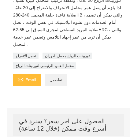
لتوربينات الرياح 20 عامًا ، وتكلفة تركيب المحمل كبيرة نسبيًا ،
لذا يلزم أن يصل عمر محامل الانحراف والانعراج إلى 20 عامًا.
صلابة قاعدة حلقة المحمل 240-280HB ، والتي يمكن أن تصمد
أمام الصدمات دون تشوه البلاستيك. في نفس الوقت ، تصل
صلابة التبريد السطحي لمجرى السباق إلى 55-62HRC ، والتي
يمكن أن تزيد من عمر إجهاد التلامس وتضمن عمر خدمة
المحمل.
توربينات الرياح محمل الدوران
تحمل الانعراج
محمل العمود الرئيسي لتوربينات الرياح

تفاصيل
Email
الحصول على آخر سعر؟ سنرد في
أسرع وقت ممكن (خلال 12 ساعة)