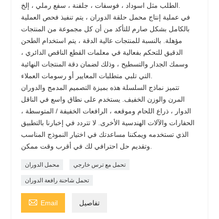
الطلب مثل اسوداد ، فوسفات ، جلفنة ، سفع رملي ، إلخ.
في عملية إنتاج محمل حلقة الدوران ، يتم تنفيذ فحص العملية
بالكامل بشكل صارم للتأكد من أن كل مجموعة من المنتجات
مؤهلة. بالنسبة للمنتجات عالية الدقة ، يتم استخدام الطحن
الدقيق للتحكم بفعالية في معلمات القطع الناقص الدائري ،
وسمك الجدار والتسطيح ، وذلك لضمان دقة المنتجات النهائية
التي تلبي متطلبات المعايير أو رسومات العملاء.
تتميز نماذج السلسلة هذه بميزة التصميم المدمج والدوران
المرن والوزن الخفيف. يستخدم على نطاق واسع في الناقل
الدوار ، ذراع اللحام وموقعه ، الرافعات الخفيفة / المتوسطة ،
الحفارات والآلات الهندسية الأخرى. لا تتردد في إخبارنا بالتطبيق
الذي تستخدمه ويمكننا مساعدتك في اختيار النموذج المناسب
وتقديم حل احترافي لك في أقرب وقت ممكن.
تحمل مع ترس خارجي
محمل الدوران
تحمل شاحنة رافعة الدوران

تفاصيل
Email