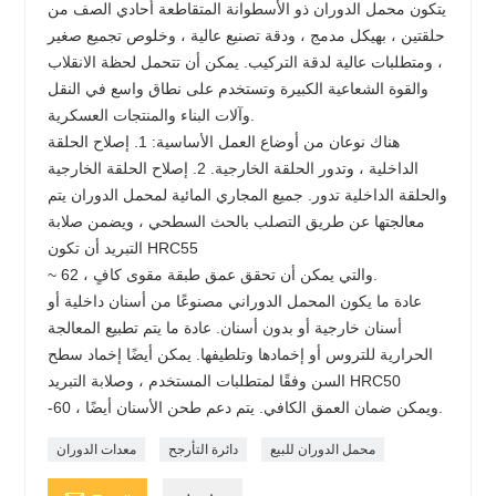
يتكون محمل الدوران ذو الأسطوانة المتقاطعة أحادي الصف من
حلقتين ، بهيكل مدمج ، ودقة تصنيع عالية ، وخلوص تجميع صغير
، ومتطلبات عالية لدقة التركيب. يمكن أن تتحمل لحظة الانقلاب
والقوة الشعاعية الكبيرة وتستخدم على نطاق واسع في النقل
وآلات البناء والمنتجات العسكرية.
هناك نوعان من أوضاع العمل الأساسية: 1. إصلاح الحلقة
الداخلية ، وتدور الحلقة الخارجية. 2. إصلاح الحلقة الخارجية
والحلقة الداخلية تدور. جميع المجاري المائية لمحمل الدوران يتم
معالجتها عن طريق التصلب بالحث السطحي ، ويضمن صلابة
التبريد أن تكون HRC55
~ 62 ، والتي يمكن أن تحقق عمق طبقة مقوى كافٍ.
عادة ما يكون المحمل الدوراني مصنوعًا من أسنان داخلية أو
أسنان خارجية أو بدون أسنان. عادة ما يتم تطبيع المعالجة
الحرارية للتروس أو إخمادها وتلطيفها. يمكن أيضًا إخماد سطح
السن وفقًا لمتطلبات المستخدم ، وصلابة التبريد HRC50
-60 ، ويمكن ضمان العمق الكافي. يتم دعم طحن الأسنان أيضًا.
محمل الدوران للبيع
دائرة التأرجح
معدات الدوران