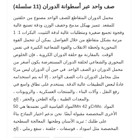
صف واحد عبر أسطوانة الدوران (11 سلسلة)
محمل الدوران المتقاطع للصف الواحد مصنوع من حلقتين
للمقعد. تتميز بهيكل مدمج وخفيف الوزن ودقة تصنيع عالية
وفجوة تجميع صغيرة ومتطلبات عالية لدقة التثبيت. البكرات 1: 1
مرتبة بشكل متقاطع من خلال الفواصل. يمكن أن تتحمل القوة
المحورية ولحظة الانقلاب والقوة الشعاعية الكبيرة في نفس
الوقت. بالمقارنة مع حلقة الدوران الكروية ، فإن الخلوص
المحوري والشعاعي لحلقة الدوران المستعرضة يكون أصغر من
محمل الدوران ذو الصف الواحد. في حين أن الدوران ليس مرنًا
مثل محامل الدوران ذات الصف الواحد ، إلا أنه يتم استخدامه
عادةً لبعض التطبيقات عالية الدقة. يستخدم على نطاق واسع في
رفع النقل ، وآلات البناء ، والمنتجات العسكرية ، والروبوتات ،
والمعدات الطبية ، وآلة الطحن والحفر ، إلخ.
المواد القياسية التي نعتمدها هي 50Mn و 42CrMo. المواد
الأخرى المخصصة مقبولة أيضًا. نحن ندعم اختيار النماذج بناءً
على طلبك ؛ تبريد الأسنان وطحنها. المعالجة السطحية
المخصصة مثل اسوداد ، فوسفات ، جلفنة ، سفع رملي ، إلخ.