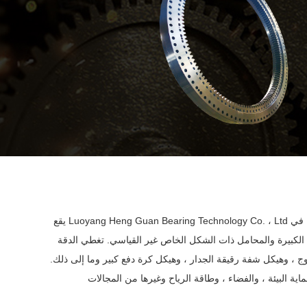
يقع Luoyang Heng Guan Bearing Technology Co. ، Ltd في Luoyang --Bearing Town of China. نحن مؤسسة كيان مهنية متكاملة في التصميم والبحث والإنتاج والمبيعات وخدمة محامل الدوران. نحن ننتج
فع الكبيرة والمحامل ذات الشكل الخاص غير القياسي. تغطي الدقة P 0 ، P 6 ، P 5 ، P 4 أربع درجات. تشمل
، وهيكل شفة رقيقة الجدار ، وهيكل كرة دفع كبير وما إلى ذلك.