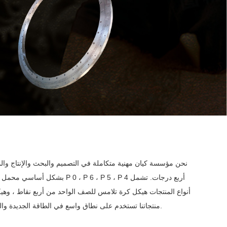
أنواع المنتجات هيكل كرة تلامس للصف الواحد من أربع نقاط ، وه
منتجاتنا تستخدم على نطاق واسع في الطاقة الجديدة والطبية ، الترفيه ، والأتمتة ، والرفع ، والبناء ، والتعدين ، والمعادن ، والموانئ ، وحماية البيئة ، والفضاء ، وطاقة الرياح وغيرها من المجالات.