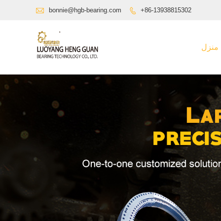

bonnie@hgb-bearing.com
+86-13938815302

منزل