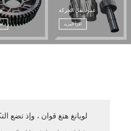
عمود نقل الحركة
حل
اقرأ المزيد
اق
لويانغ هنغ قوان ، وإذ تضع الت