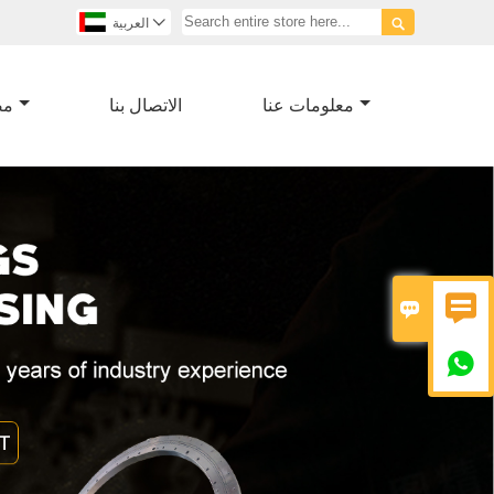


العربية
معلومات عنا
الاتصال بنا
مص


