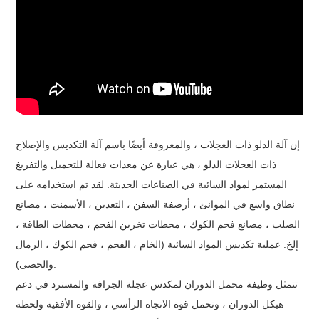
إن آلة الدلو ذات العجلات ، والمعروفة أيضًا باسم آلة التكديس والإصلاح
ذات العجلات الدلو ، هي عبارة عن معدات فعالة للتحميل والتفريغ
المستمر لمواد السائبة في الصناعات الحديثة. لقد تم استخدامه على
نطاق واسع في الموانئ ، أرصفة السفن ، التعدين ، الأسمنت ، مصانع
الصلب ، مصانع فحم الكوك ، محطات تخزين الفحم ، محطات الطاقة ،
إلخ. عملية تكديس المواد السائبة (الخام ، الفحم ، فحم الكوك ، الرمال
والحصى).
تتمثل وظيفة محمل الدوران لمكدس عجلة الجرافة والمسترد في دعم
هيكل الدوران ، وتحمل قوة الاتجاه الرأسي ، والقوة الأفقية ولحظة