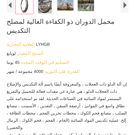
محمل الدوران ذو الكفاءة العالية لمصلح
التكديس
العلامة التجارية
LYHGB
المنتج المصدر
لويانغ
التسليم في الوقت المحدد
45 يوما
القدرة على التوريد
4000 مجموعة / شهر
إن آلة الدلو ذات العجلات ، والمعروفة أيضًا باسم آلة التكديس والإصلاح
ذات العجلات الدلو ، هي عبارة عن معدات فعالة للتحميل والتفريغ
المستمر لمواد السائبة في الصناعات الحديثة. لقد تم استخدامه على
نطاق واسع في الموانئ ، أرصفة السفن ، التعدين ، الأسمنت ، مصانع
الصلب ، مصانع فحم الكوك ، محطات تخزين الفحم ، محطات الطاقة ،
إلخ. عملية تكديس المواد السائبة (الخام ، الفحم ، فحم الكوك ، الرمال
والحصى).
تتمثل وظيفة محمل الدوران لمكدس عجلة الجرافة والمسترد في دعم