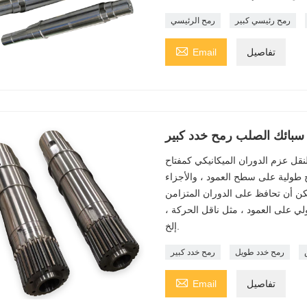
رمح رئيسي كبير
رمح الرئيسي

تفاصيل
Email
سبائك الصلب رمح خدد كبير
لنقل عزم الدوران الميكانيكي كمفتاح
 طولية على سطح العمود ، والأجزاء
يمكن أن تحافظ على الدوران المتزامن
ولي على العمود ، مثل ناقل الحركة ،
إلخ.
رمح خدد طويل
رمح خدد كبير

تفاصيل
Email