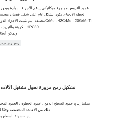
عمود التروس هو جزء ميكانيكي يدعم الأجزاء الدوارة ويدور م
لحظة الانحناء. يكون بشكل عام على شكل قضبان معدنية
الكربنة والتبريد ، إلخ. صلابة العمود يمكن أن تصل إلى HRC60
، ويمكن أيضًا توفير خدمات مخصصة غير قياسية.
رمح ترس ترس
تشكيل رمح مزورة تحول تشغيل الآلات
يمكننا إنتاج عمود السطح اللامع ، عمود الخطوة ، العمود الم
ذلك من الأعمدة المخصصة وفقًا للرسو
، 40CrNiMo ، إلخ. خشونة السطح يمكن أن تصل إلى 0.8.