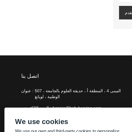
قدم
اتصل بنا
507 ، المبنى 4 ، المنطقة أ ، حديقة العلوم بالجامعة
عنوان :
الوطنية ، لويانغ
bonnie@hgb-bearing.com
البريد الإلكتروني :
+86-13938815302
هاتف :
We use cookies
We use our own and third-party cookies to personalize