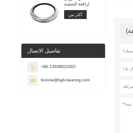
لرافعة السفينة
أكثر من
تفاصيل الاتصال
+86-13938815302

bonnie@hgb-bearing.com
