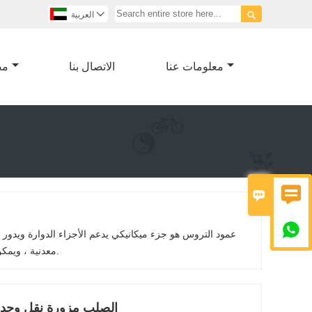


العربية
معلومات عنا
الاتصال بنا
مص



عمود التروس هو جزء ميكانيكي يدعم الأجزاء الدوارة ويدور
معدنية ، ويمكن أن يكون لكل قطعة أقطار مختلفة. يتم تثبيت الأجزاء الدوارة من الماكينة على العمود.
الصلب مزورة نقل وحد