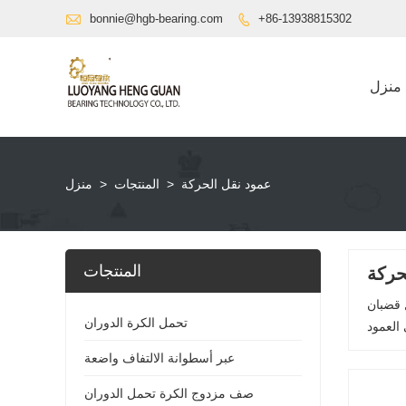

bonnie@hgb-bearing.com
+86-13938815302

منزل
عمود نقل الحركة
>
المنتجات
>
منزل
المنتجات
حركة
 قضبان
تحمل الكرة الدوران
عبر أسطوانة الالتفاف واضعة
صف مزدوج الكرة تحمل الدوران