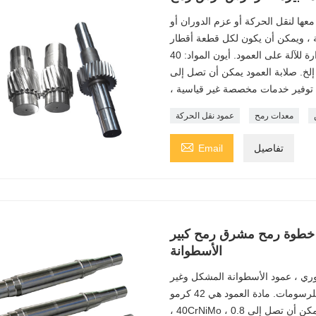
عها لنقل الحركة أو عزم الدوران أو
 ، ويمكن أن يكون لكل قطعة أقطار
مختلفة. يتم تثبيت الأجزاء الدوارة للآلة على العمود. أيون المواد: 40CrMo ، 42CrMo ، 20GrMnTi
معدات رمح
عمود نقل الحركة

تفاصيل
Email
 خطوة رمح مشرق رمح كبير
الأسطوانة
حوري ، عمود الأسطوانة المشكل وغير
مات. مادة العمود هي 42 كرمو