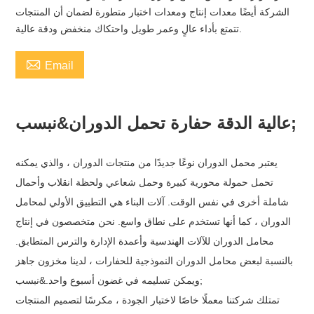
الشركة أيضًا معدات إنتاج ومعدات اختبار متطورة لضمان أن المنتجات
تتمتع بأداء عالٍ وعمر طويل واحتكاك منخفض ودقة عالية.

Email
عالية الدقة حفارة تحمل الدوران&نبسب;
يعتبر محمل الدوران نوعًا جديدًا من منتجات الدوران ، والذي يمكنه
تحمل حمولة محورية كبيرة وحمل شعاعي ولحظة انقلاب وأحمال
شاملة أخرى في نفس الوقت. آلات البناء هي التطبيق الأولي لمحامل
الدوران ، كما أنها تستخدم على نطاق واسع. نحن متخصصون في إنتاج
محامل الدوران للآلات الهندسية وأعمدة الإدارة والترس المتطابق.
بالنسبة لبعض محامل الدوران النموذجية للحفارات ، لدينا مخزون جاهز
ويمكن تسليمه في غضون أسبوع واحد.&نبسب;
تمتلك شركتنا معملًا خاصًا لاختبار الجودة ، مكرسًا لتصميم المنتجات