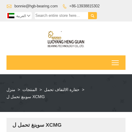

bonnie@hgb-bearing.com
+86-13938815302



العربية
Toggl
>
حفارة الالتفاف تحمل
>
المنتجات
>
منزل
سوينغ تحمل ل XCMG
سوينغ تحمل ل XCMG