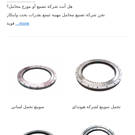
هل أنت شركة تصنيع أو موزع محامل؟
120
1128
1416
260 ج
9
نحن شركة تصنيع محامل مهنية تتمتع بقدرات بحث وابتكار
10
265C
1416
1128
120
...more
قوية.
11
XE370
1587
1274
122
102
1032
1370
210-8 88 زد）
12
102
1032
1370
220-8 88 زد）
13
تحمل سوينغ لشركة هيونداي
سوينغ تحمل لساني