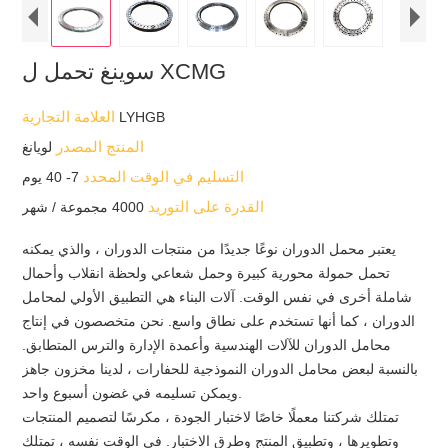
سوينغ تحمل ل XCMG
العلامة التجارية
LYHGB
المنتج المصدر
لويانغ
التسليم في الوقت المحدد
7- 40 يوم
القدرة على التوريد
4000 مجموعة / شهر
يعتبر محمل الدوران نوعًا جديدًا من منتجات الدوران ، والذي يمكنه
تحمل حمولة محورية كبيرة وحمل شعاعي ولحظة انقلاب وأحمال
شاملة أخرى في نفس الوقت. آلات البناء هي التطبيق الأولي لمحامل
الدوران ، كما أنها تستخدم على نطاق واسع. نحن متخصصون في إنتاج
محامل الدوران للآلات الهندسية وأعمدة الإدارة والترس المتطابق.
بالنسبة لبعض محامل الدوران النموذجية للحفارات ، لدينا مخزون جاهز
ويمكن تسليمه في غضون أسبوع واحد.
تمتلك شركتنا معملًا خاصًا لاختبار الجودة ، مكرسًا لتصميم المنتجات
وتطويرها ، وتطبيق المنتج وطرق الاختبار. في الوقت نفسه ، تمتلك