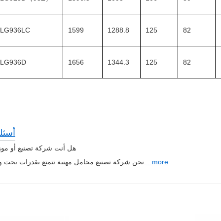
LG936LC
1599
1288.8
125
82
LG936D
1656
1344.3
125
82
أسئل
هل أنت شركة تصنيع أو مو
...more
نحن شركة تصنيع محامل مهنية تتمتع بقدرات بحث وابتكار قوية.