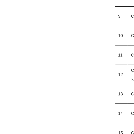
9
C
10
C
11
C
C
12
13
C
14
C
15
C