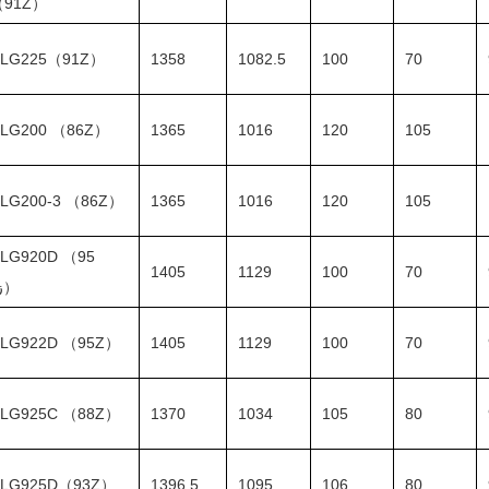
（91Z）
LG225（91Z）
1358
1082.5
100
70
LG200 （86Z）
1365
1016
120
105
LG200-3 （86Z）
1365
1016
120
105
LG920D （95
1405
1129
100
70
زد）
LG922D （95Z）
1405
1129
100
70
LG925C （88Z）
1370
1034
105
80
LG925D（93Z）
1396.5
1095
106
80