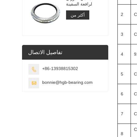
لرافعة السفينة
2
C
أكثر من
3
C
تفاصيل الاتصال
4
+86-13938815302

5
C
bonnie@hgb-bearing.com

6
C
7
C
C
8