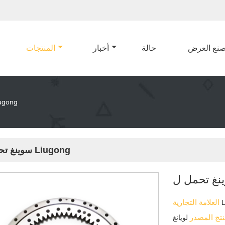
نع العرض
حالة
أخبار
المنتجات
سوينغ تحمل ل 
سوينغ تحمل ل Liugong
العلامة التجارية
نتج المصدر
لويانغ