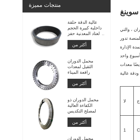
منتجات مميزة
عالية الدقة حلقة
داخلية كبيرة الحجم
ان ، والتي
والعتاد المعدنية حفز
لمنصة تدور
والعتاد مع معالجة
أكثر من
النيتريد
دة الإدارة
محمل الدوران
يضًا معدات
الثقيل لمعدات
رافعة الميناء
أكثر من
محمل الدوران ذو
ج
لا
الكفاءة العالية
لمصلح التكديس
أكثر من
1
C
محمل الدوران