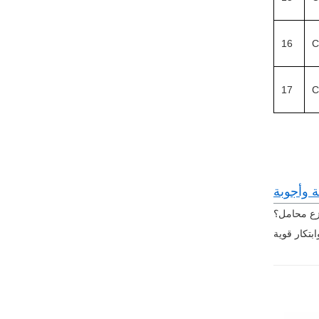
16
C
17
C
ة وأجوبة
زع محامل؟