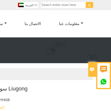


العربية
معلومات عنا
الاتصال بنا
مص



سوينغ تحمل ل Liugong
LYHGB
الم