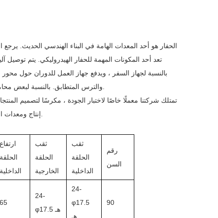
الحفار هو أحد المعدات الهامة في البناء الهندسي الحديث. يرجع ا
تعد أحد المكونات المهمة للحفار الهيدروليكي. يتم توصيل 
بالنسبة لجهاز السفر ، ويدفع جهاز العمل للدوران حول محور 
والترس المتطابق. بالنسبة لبعض محامل الدوران النموذجية للحفارات ، لدينا مخزون جاهز ويمكن تسليمه في غضون أسبوع واحد.
تمتلك شركتنا معملًا خاصًا لاختبار الجودة ، مكرسًا لتصميم المن
إنتاج ومعدات اختبار متطورة لضمان أن المنتجات تتمتع بأداء عالٍ وعمر طويل واحتكاك منخفض ودقة عالية.
ثقب
ثقب
ارتفاع
رقم
الحلقة
الحلقة
الحلقة
السن
الداخلية
الخارجية
الداخلية
24-
24-
65
φ17.5
90
φ17.5 هـ
هـ