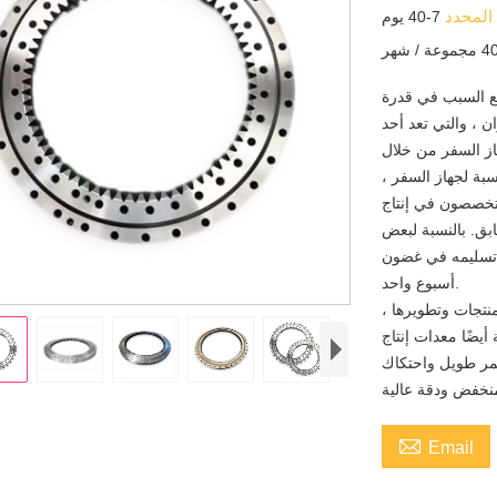
 المحدد
7-40 يوم
ة / شهر
جع السبب في قدرة
ن ، والتي تعد أحد
هاز السفر من خلال
بة لجهاز السفر ،
تخصصون في إنتاج
ابق. بالنسبة لبعض
 تسليمه في غضون
أسبوع واحد.
منتجات وتطويرها ،
يضًا معدات إنتاج
عمر طويل واحتكاك

Email