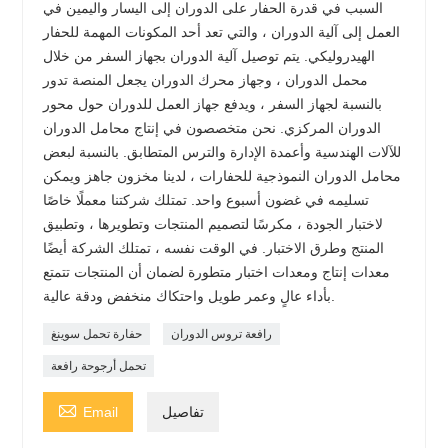
السبب في قدرة الحفار على الدوران إلى اليسار واليمين في
العمل إلى آلية الدوران ، والتي تعد أحد المكونات المهمة للحفار
الهيدروليكي. يتم توصيل آلية الدوران بجهاز السفر من خلال
محمل الدوران ، وجهاز محرك الدوران يجعل المنصة تدور
بالنسبة لجهاز السفر ، ويدفع جهاز العمل للدوران حول محور
الدوران المركزي. نحن متخصصون في إنتاج محامل الدوران
للآلات الهندسية وأعمدة الإدارة والترس المتطابق. بالنسبة لبعض
محامل الدوران النموذجية للحفارات ، لدينا مخزون جاهز ويمكن
تسليمه في غضون أسبوع واحد. تمتلك شركتنا معملًا خاصًا
لاختبار الجودة ، مكرسًا لتصميم المنتجات وتطويرها ، وتطبيق
المنتج وطرق الاختبار. في الوقت نفسه ، تمتلك الشركة أيضًا
معدات إنتاج ومعدات اختبار متطورة لضمان أن المنتجات تتمتع
بأداء عالٍ وعمر طويل واحتكاك منخفض ودقة عالية.
رافعة تروس الدوران
حفارة تحمل سوينغ
تحمل أرجوحة رافعة

تفاصيل
Email