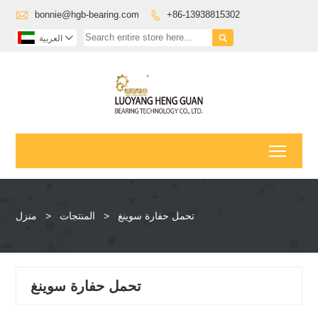

bonnie@hgb-bearing.com
+86-13938815302



العربية
Toggl
تحمل حفارة سوينغ
>
المنتجات
>
منزل
تحمل حفارة سوينغ