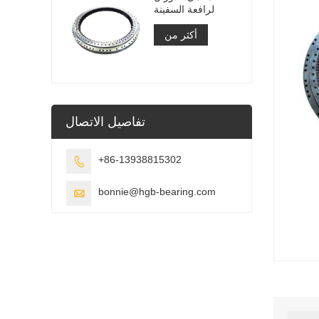
لرافعة السفينة
أكثر من
تفاصيل الاتصال
+86-13938815302

bonnie@hgb-bearing.com
