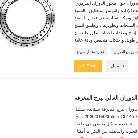
للدوران حول محور الدوران المركزي.
 الإدارة والترس المتطابق. بالنسبة
جاهز ويمكن تسليمه في غضون أسبوع
م المنتجات وتطويرها ، وتطبيق المنتج
 إنتاج ومعدات اختبار متطورة لضمان
ة تروس الدوران
حفارة تحمل سوينغ

تفاصيل
Email
لدوران العالي لبرج المغرفة
الدوران لبرج المغرفة يستخدم بشكل
عام محمل دوران لهيكل أسطواني ثلاثي الصفوف ، مثل 132.45.2500 / 2800/3150/3550 ، إلخ.
ية. ، تستخدم بشكل رئيسي في حالات
علوية والسفلية من البكرات أفقيًا ،