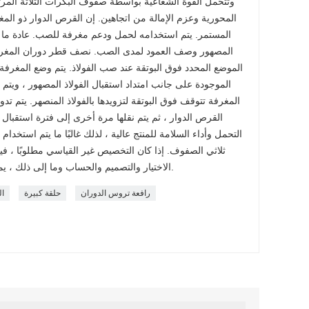
وتتحمل القوة الشعاعية بواسطة صفوف البكرات الثلاثة المرتب
المحورية وعزم الإمالة من اتجاهين. إن القرص الدوار ذو المغ
المستمر. يتم استخدامه لحمل ودعم مغرفة للصب. عادة ما يت
المصهور وصف العمود لمدى الصب. نصف قطر دوران المغر
الموضع المحدد فوق البوتقة عند صب الفولاذ. يتم وضع المغرفة
الموجودة على جانب امتداد استقبال الفولاذ المصهور ، ويتم
المغرفة تتوقف فوق البوتقة لتزويدها بالفولاذ المنصهر. يتم تد
القرص الدوار ، ثم يتم نقلها مرة أخرى إلى فترة استقبال
التحمل وأداء السلامة للمنتج عالية ، لذلك غالبًا ما يتم استخد
ثلاثي الصفوف. إذا كان التخصيص غير القياسي مطلوبًا ، في
الاختيار والتصميم والحساب وما إلى ذلك ، يمكنك الاتصال للحصول على التفاصيل.
رافعة تروس الدوران
حلقة كبيرة
ال