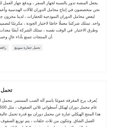
يجعل المنصة تدور بالنسبة لجهاز السفر ، ويدفع جهاز العمل 
نحن متخصصون في إنتاج محامل الدوران للآلات الهندسية وأعمدة
لبعض محامل الدوران النموذجية للحفارات ، لدينا مخزون 
واحد. تمتلك شركتنا معملًا خاصًا لاختبار الجودة ، مكرسًا لتصمي
وطرق الاختبار. في الوقت نفسه ، تمتلك الشركة أيضًا معدات
أن المنتجات تتمتع بأداء عالٍ وعمر طويل واحتكاك منخفض ودقة عالية.
تحمل حفارة سوينغ
رافع
تحمل ا
يُعرف برج المغرفة عمومًا باسم آلة الصب المستمر. محمل 
هذا المنتج الهيكلي عبارة عن محمل دوران مع قدرة تحمل عال
العمل الشاق. وتتكون من ثلاث حلقات ، يتم توزيع الصفوف ال