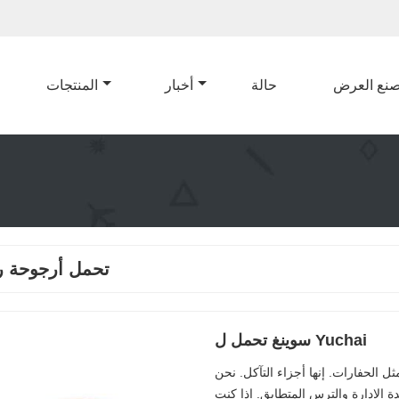
نع العرض
حالة
أخبار
المنتجات
تحمل أرجوحة ر
سوينغ تحمل ل Yuchai
 الحفارات. إنها أجزاء التآكل. نحن
 الإدارة والترس المتطابق. إذا كنت