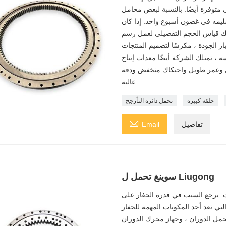
ي متوفرة أيضًا. بالنسبة لبعض محامل
سليمه في غضون أسبوع واحد. إذا كان
منك قياس الحجم التفصيلي لعمل رسم
بار الجودة ، مكرسًا لتصميم المنتجات
ه ، تمتلك الشركة أيضًا معدات إنتاج
الٍ وعمر طويل واحتكاك منخفض ودقة
عالية.
حلقة كبيرة
تحمل دائرة التأرجح

تفاصيل
Email
سوينغ تحمل ل Liugong
يث. يرجع السبب في قدرة الحفار على
التي تعد أحد المكونات المهمة للحفار
محمل الدوران ، وجهاز محرك الدوران