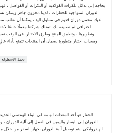
بحاجة إلى بدائل للكرات الفولاذية أو البكرات أو الفواصل ، فه
الدوران النموذجية للحفارات ، لدينا مخزون جاهز ويمكن ت
لديك محمل دوران قديم في متناول اليد ، يمكننا أن نطلب 
احترافي ثم تصنيعه لك. تمتلك شركتنا معملًا خاصًا لاخت
وتطويرها ، وتطبيق المنتج وطرق الاختبار. في الوقت نفس
ومعدات اختبار متطورة لضمان أن المنتجات تتمتع بأداء ع
تحمل الأسطوانة
الحفار هو أحد المعدات الهامة في البناء الهندسي الحد
الدوران إلى اليسار واليمين في العمل إلى آلية الدوران ، و
الهيدروليكي. يتم توصيل آلية الدوران بجهاز السفر من خلال 