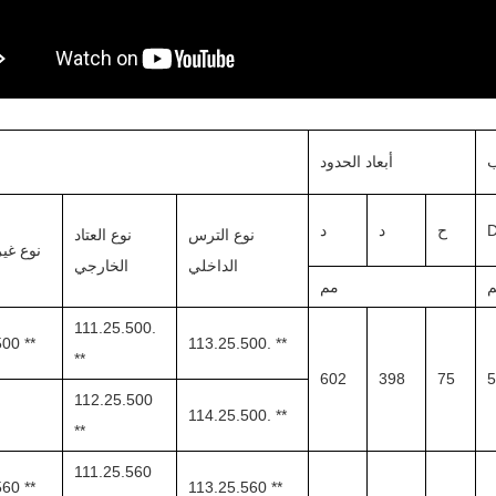
ب
أبعاد الحدود
ح
د
د
نوع الترس
نوع العتاد
نوع غي
الداخلي
الخارجي
مم
111.25.500.
00 **
113.25.500. **
**
602
398
75
5
112.25.500
114.25.500. **
**
111.25.560
60 **
113.25.560 **