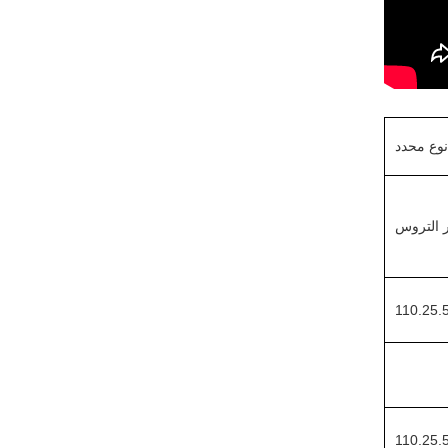
نوع محدد
ر التروس
110.25.5
110.25.5