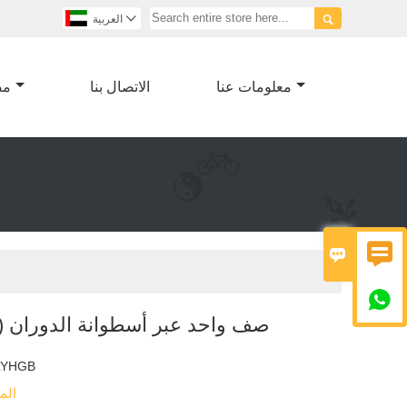


العربية
معلومات عنا
الاتصال بنا
مص



صف واحد عبر أسطوانة الدوران (11 سلسلة)
LYHGB
الم