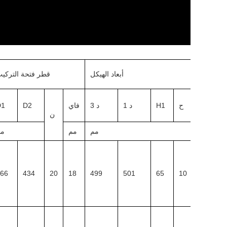
أبعاد الهيكل
قطر فتحة التركي
ح
H1
د 1
د 3
فاي
D2
D1
n3
ن
مم
مم
مم
4 /
66
434
20
18
499
501
65
10
M10X1