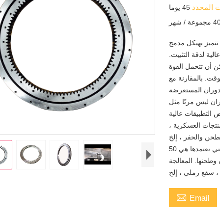
ت المحدد
45 يوما
ة / شهر
تتميز بهيكل مدمج
ية لدقة التثبيت.
يمكن أن تتحمل القوة
قت. بالمقارنة مع
لدوران المستعرضة
ن ليس مرنًا مثل
ض التطبيقات عالية
نتجات العسكرية ،
المواد القياسية التي نعتمدها هي 50Mn و 42CrMo. المواد الأخرى المخصصة مقبولة
ن وطحنها. المعالجة

Email