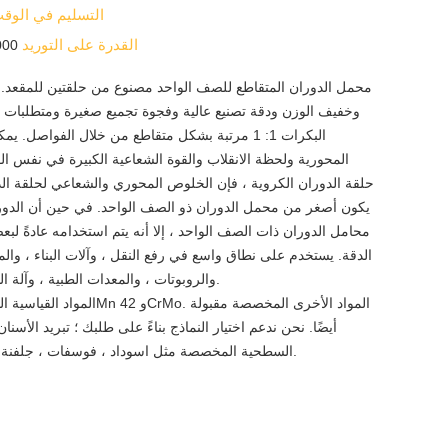
التسليم في الوق
القدرة على التوريد
4000 مجموع
محمل الدوران المتقاطع للصف الواحد مصنوع من حلقتين للمقعد. 
وخفيف الوزن ودقة تصنيع عالية وفجوة تجميع صغيرة ومتطلبات عال
البكرات 1: 1 مرتبة بشكل متقاطع من خلال الفواصل. 
المحورية ولحظة الانقلاب والقوة الشعاعية الكبيرة في نفس الو
حلقة الدوران الكروية ، فإن الخلوص المحوري والشعاعي لحلقة ا
يكون أصغر من محمل الدوران ذو الصف الواحد. في حين أن الدورا
محامل الدوران ذات الصف الواحد ، إلا أنه يتم استخدامه عادةً لبع
الدقة. يستخدم على نطاق واسع في رفع النقل ، وآلات البناء ، والم
والروبوتات ، والمعدات الطبية ، وآلة الطحن والحفر ، إلخ.
أيضًا. نحن ندعم اختيار النماذج بناءً على طلبك ؛ تبريد الأسنا
السطحية المخصصة مثل اسوداد ، فوسفات ، جلفنة ، سفع رملي ، إلخ.