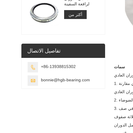
لرافعة السفينة
أكثر من
تفاصيل الاتصال
+86-13938815302
سمات

bonnie@hgb-bearing.com

1. مستوى الدقة الذي يمكن أن يحققه محمل الدوران عبر الأسطوانة المستعرضة يكون أعلى بكثير بالإضافة إلى الجريان الشعاعي والجريان المحوري مقارنة
3. هيكل محامل الدوران المتقاطعة بسيطة نسبيًا. يمكن الحصول على محمل كبير إلى حد ما عن طريق صف من العناصر الدلفنة الأسطوانية المرتبة في صف
ثلاثة صفوف
ل الدوران