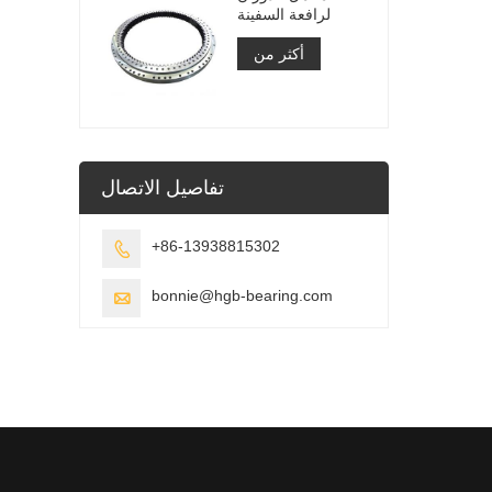
لرافعة السفينة
أكثر من
تفاصيل الاتصال
+86-13938815302

bonnie@hgb-bearing.com
