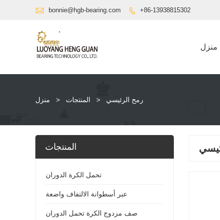

bonnie@hgb-bearing.com
+86-13938815302

منزل
رمح الرئيسي
>
المنتجات
>
منزل
المنتجات
ئيسي
تحمل الكرة الدوران
عبر أسطوانة الالتفاف واضعة
صف مزدوج الكرة تحمل الدوران