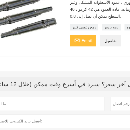
حوري ، عمود الأسطوانة المشكل وغير
ذلك من الأعمدة المخصصة وفقًا للرسومات. مادة العمود هي 42 كرمو ، 40CrNiMo ، إلخ. خشونة
السطح يمكن أن تصل إلى 0.8.
ة
رمح تزوير
رمح رئيسي كبير

تفاصيل
Email
خر سعر؟ سنرد في أسرع وقت ممكن (خلال 12 ساعة)