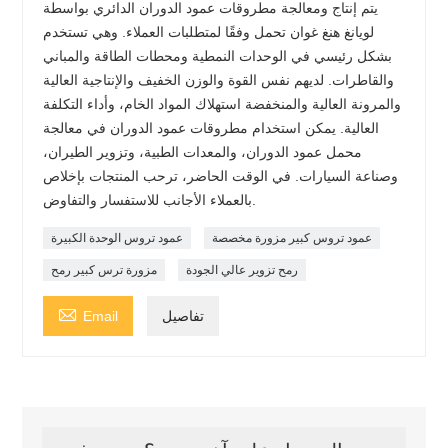
يتم إنتاج ومعالجة مطروقات عمود الدوران الدائري بواسطة
لويانغ هنغ غوان تحمل وفقًا لمتطلبات العملاء. وهي تستخدم
بشكل رئيسي في الوحدات النمطية ومحطات الطاقة والمباني
والقاطرات. لديهم نفس القوة والوزن الخفيف والإنتاجية العالية
والمرونة العالية والمنخفضة استهلاك المواد الخام، وأداء التكلفة
العالية. يمكن استخدام مطروقات عمود الدوران في معالجة
محمل عمود الدوران، والمعدات الطبية، وتزوير الطيران،
وصناعة السيارات. في الوقت الحاضر، ترحب المنتجات بإخلاص
بالعملاء الأجانب للاستفسار والتفاوض.
عمود تروس كبير مزورة مخصصة
عمود تروس الوحدة الكبيرة
رمح تزوير عالي الجودة
مزورة ترس كبير رمح

تفاصيل
Email